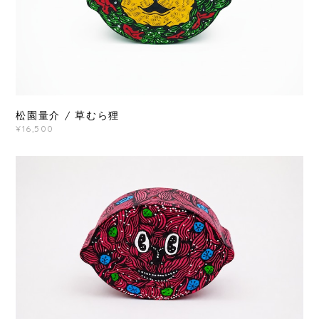
松園量介 / 草むら狸
¥16,500