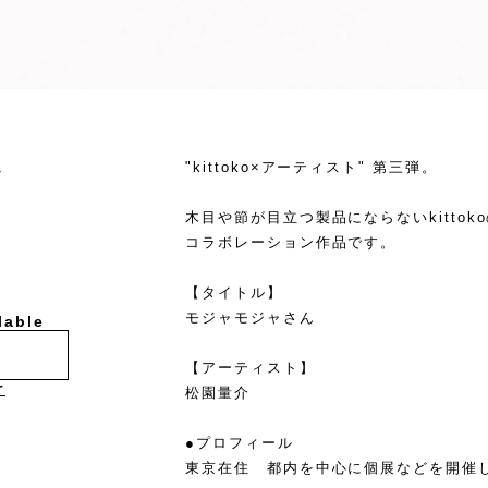
ん
"kittoko×アーティスト" 第三弾。
木目や節が目立つ製品にならないkitto
コラボレーション作品です。
【タイトル】
モジャモジャさん
lable
【アーティスト】
け
松園量介
●プロフィール
東京在住 都内を中心に個展などを開催