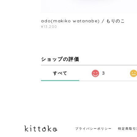
ado(makiko watanabe) / もりのこ
¥13,200
ショップの評価
すべて
3
プライバシーポリシー
特定商取引