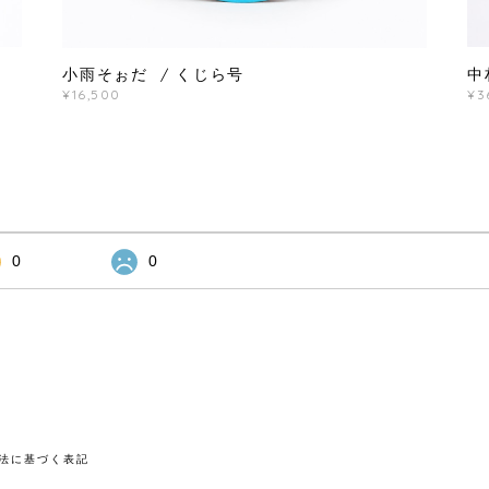
中
小雨そぉだ / くじら号
¥3
¥16,500
0
0
法に基づく表記