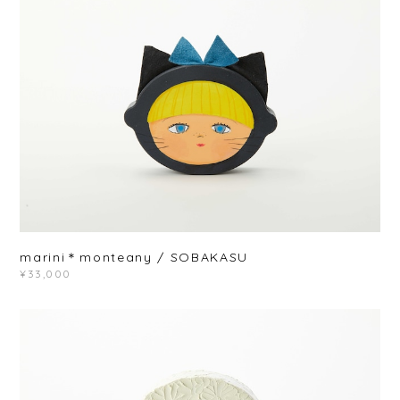
marini＊monteany / SOBAKASU
¥33,000