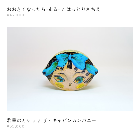
おおきくなったら-走る- / はっとりさちえ
¥43,000
君星のカケラ / ザ・キャビンカンパニー
¥35,000