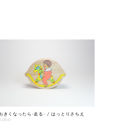
おきくなったら-走る- / はっとりさちえ
3,000