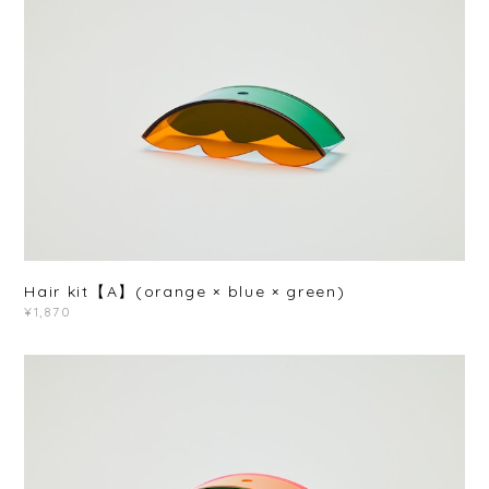
Hair kit【A】(orange × blue × green)
¥1,870