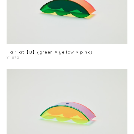
Hair kit【B】(green × yellow × pink)
¥1,870